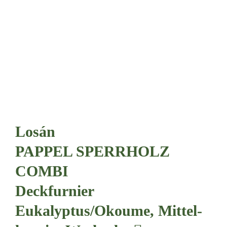
Losán
PAP­PEL SPERR­HOLZ
COM­BI
Deck­fur­nier
Eukalyptus/Okoume, Mit­tel­