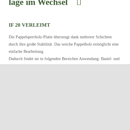
la­ge im Wechsel
IF 20 VERLEIMT
Die Pappelsperrholz-Platte überzeugt dank mehrerer Schichten
durch ihre große Stabilität. Das weiche Pappelholz ermöglicht eine
einfache Bearbeitung.
Dadurch findet sie in folgenden Bereichen Anwendung: Bastel- und
Laubsägearbeiten, Dekorationen, Heimwerker, Automobilindustrie,
Möbel- und Bootsbau, Spielzeugherstellung und in der
Verpackungsindustrie.