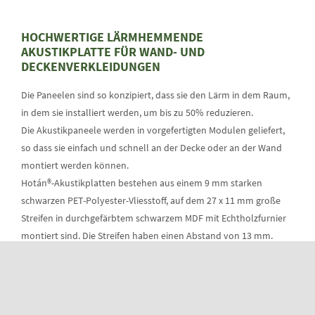
HOCHWERTIGE LÄRMHEMMENDE
AKUSTIKPLATTE FÜR WAND- UND
DECKENVERKLEIDUNGEN
Die Paneelen sind so konzipiert, dass sie den Lärm in dem Raum,
in dem sie installiert werden, um bis zu 50% reduzieren.
Die Akustikpaneele werden in vorgefertigten Modulen geliefert,
so dass sie einfach und schnell an der Decke oder an der Wand
montiert werden können.
Hotán®-Akustikplatten bestehen aus einem 9 mm starken
schwarzen PET-Polyester-Vliesstoff, auf dem 27 x 11 mm große
Streifen in durchgefärbtem schwarzem MDF mit Echtholzfurnier
montiert sind. Die Streifen haben einen Abstand von 13 mm.
Echtholzfurnier kann in Farbe, Maserung und Aussehen von
Charge zu Charge variieren.
Standardgrößen: 2400 x 600 x 20 mm, 3000 x 600 x 20 mm