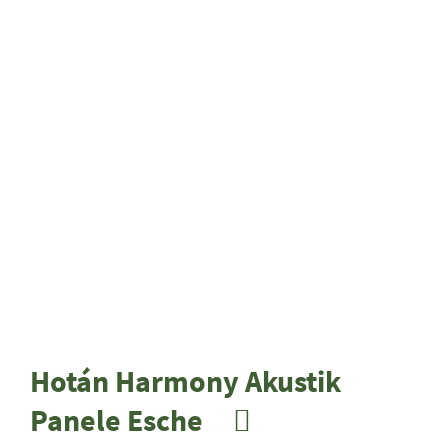
Hotán Harm­o­ny Akus­tik
Panele Esche