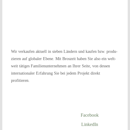
Wir ver­kau­fen aktu­ell in sie­ben Län­dern und kau­fen bzw. pro­du­
zie­ren auf glo­ba­ler Ebe­ne. Mit Bro­szeit haben Sie also ein welt­
weit täti­ges Fami­li­en­un­ter­neh­men an Ihrer Sei­te, von des­sen
inter­na­tio­na­ler Erfah­rung Sie bei jedem Pro­jekt direkt
profitieren.
Facebook
LinkedIn