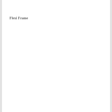
Fle­xi Frame