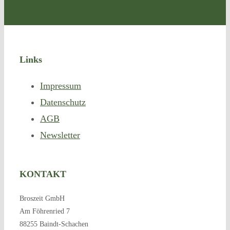
Links
Impres­sum
Daten­schutz
AGB
News­let­ter
KON­TAKT
Bro­szeit GmbH
Am Föh­ren­ried 7
88255 Baindt-Schachen