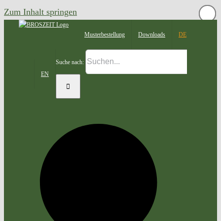
Zum Inhalt springen
Mus­ter­be­stel­lung
Down­loads
DE
Suche nach:
EN