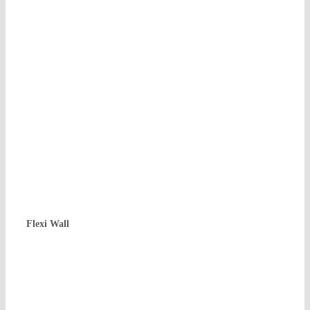
Fle­xi Wall