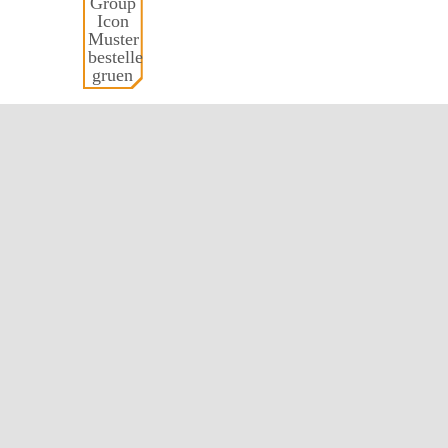
MUS­TER
AUSWÄHLEN