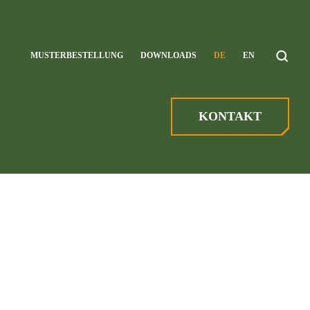
SUCHE
MUS­TER­BE­STEL­LUNG
DOWN­LOADS
DE
EN
NACH:
KONTAKT