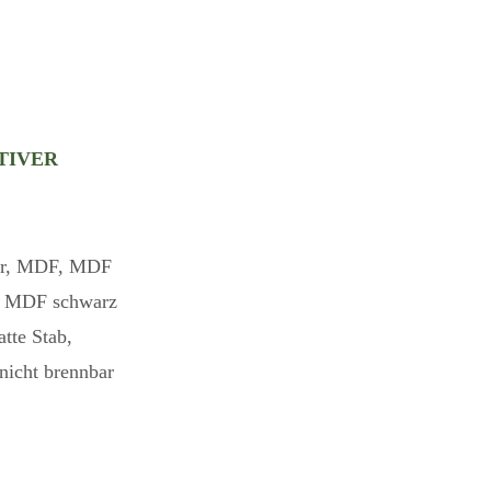
TIVER
bar, MDF, MDF
r, MDF schwarz
tte Stab,
 nicht brennbar