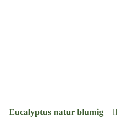
Euca­lyp­tus natur blumig